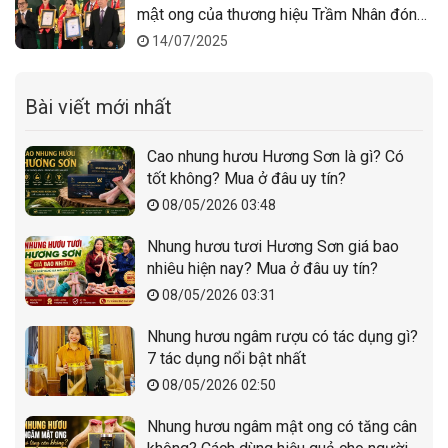
mật ong của thương hiệu Trầm Nhân đón
nhận danh hiệu Top 10 chương Trình “Sao
14/07/2025
Vàng Thương hiệu Đất Việt 2024”
Bài viết mới nhất
Cao nhung hươu Hương Sơn là gì? Có
tốt không? Mua ở đâu uy tín?
08/05/2026 03:48
Nhung hươu tươi Hương Sơn giá bao
nhiêu hiện nay? Mua ở đâu uy tín?
08/05/2026 03:31
Nhung hươu ngâm rượu có tác dụng gì?
7 tác dụng nổi bật nhất
08/05/2026 02:50
Nhung hươu ngâm mật ong có tăng cân