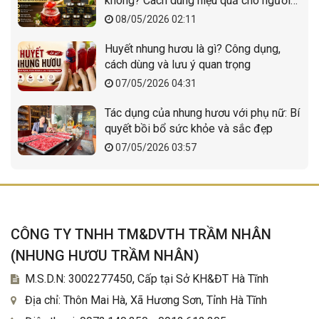
không? Cách dùng hiệu quả cho người
gầy
08/05/2026 02:11
Huyết nhung hươu là gì? Công dụng,
cách dùng và lưu ý quan trọng
07/05/2026 04:31
Tác dụng của nhung hươu với phụ nữ: Bí
quyết bồi bổ sức khỏe và sắc đẹp
07/05/2026 03:57
CÔNG TY TNHH TM&DVTH TRẦM NHÂN
(
NHUNG HƯƠU TRẦM NHÂN
)
M.S.D.N: 3002277450, Cấp tại Sở KH&ĐT Hà Tĩnh
Địa chỉ:
Thôn Mai Hà, Xã Hương Sơn, Tỉnh Hà Tĩnh