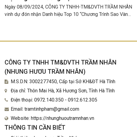
nhận danh hiệu Top 10 chương Trình “Sao
Ngày 08/09/2024, CÔNG TY TNHH-TM&DVTH TRẦM NHÂN
Vàng Thương hiệu Đất Việt 2024”
vinh dự đón nhận Danh hiệu Top 10 “Chương Trình Sao Vàng
Thương hiệu Đât Việt Năm 2024” do Viện Nghiên cứu Bảo
tồn và Phát triển văn hóa Đông Nam Á , Viện nghiên cứu phát
triển Xã hội, Viện nghiên cứu ứng dụng Y Dược học cổ
truyền, phối hợp với một số cơ quan hữu quan tổ chức tại nhà
khách Chính phủ 37 Hùng Vương, TP Hà Nội.
CÔNG TY TNHH TM&DVTH TRẦM NHÂN
(
NHUNG HƯƠU TRẦM NHÂN
)
M.S.D.N: 3002277450, Cấp tại Sở KH&ĐT Hà Tĩnh
Địa chỉ:
Thôn Mai Hà, Xã Hương Sơn, Tỉnh Hà Tĩnh
Điện thoại:
0972.140.350 - 0912.612.305
Email:
tramtinhpham@gmail.com
Website:
https://nhunghuoutramnhan.vn
THÔNG TIN CẦN BIẾT