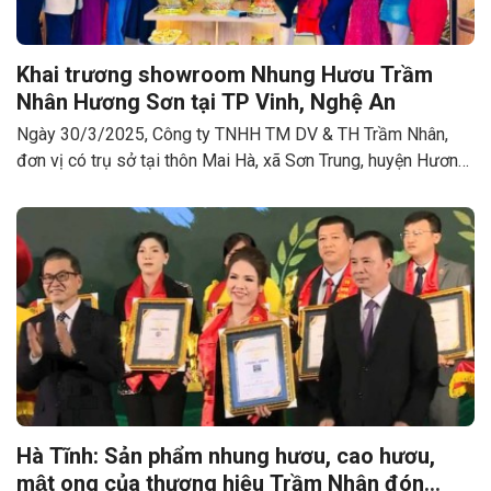
Khai trương showroom Nhung Hươu Trầm
Nhân Hương Sơn tại TP Vinh, Nghệ An
Ngày 30/3/2025, Công ty TNHH TM DV & TH Trầm Nhân,
đơn vị có trụ sở tại thôn Mai Hà, xã Sơn Trung, huyện Hương
Sơn, tỉnh Hà Tĩnh, chính thức vận hành Showroom trưng bày
và giới thiệu sản phẩm Nhung Hươu Trầm Nhân Hương Sơn
tại địa chỉ 66 Nguyễn Văn Cừ, TP Vinh, Nghệ An.
Hà Tĩnh: Sản phẩm nhung hươu, cao hươu,
mật ong của thương hiệu Trầm Nhân đón