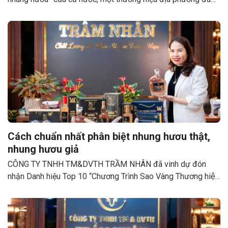
từng bước vươn lên khẳng định vị thế trên thị trường: Nhung
hươu Trầm Nhân. Đằng sau hành trình ấy là câu chuyện đầy
nghị lực của nữ giám đốc Phạm Thị Trầm – người đã biến
đặc sản quê hương thành sản phẩm OCOP chất lượng,
mang giá trị kinh tế và nhân văn sâu sắc.
Cách chuẩn nhất phân biệt nhung hươu thật,
nhung hươu giả
CÔNG TY TNHH TM&DVTH TRẦM NHÂN đã vinh dự đón
nhận Danh hiệu Top 10 “Chương Trình Sao Vàng Thương hiệu
Đât Việt Năm 2024”, SẢN PHẨM ĐẠT TIÊU CHUẨN QUỐC
TẾ ISO, OCOP 3 SAO...