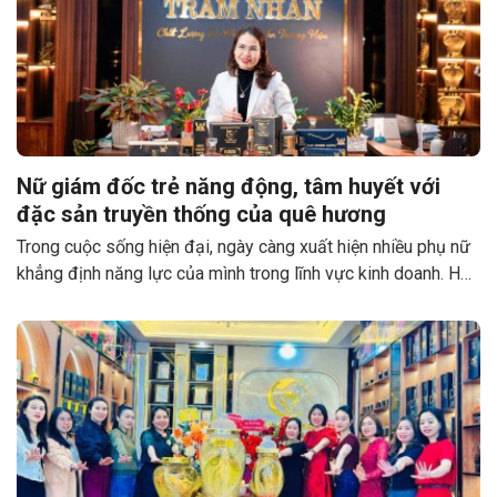
Nữ giám đốc trẻ năng động, tâm huyết với
đặc sản truyền thống của quê hương
Trong cuộc sống hiện đại, ngày càng xuất hiện nhiều phụ nữ
khẳng định năng lực của mình trong lĩnh vực kinh doanh. Họ
đều là những người đi lên từ khó khăn, bằng sự cần cù,
thông minh, tâm huyết sáng tạo trong lao động sản xuất. Chị
Phạm Thị Trầm, Giám đốc Công ty TNHH DV&TMTH TRẦM
NHÂN đóng tại thôn Mai Hà, xã Sơn Trung, huyện Hương
Sơn, tỉnh Hà Tĩnh, là một điển hình như vậy.